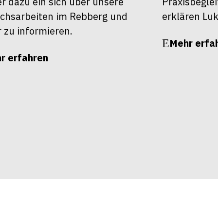
r dazu ein sich über unsere
Praxisbegle
chsarbeiten im Rebberg und
erklären Luk
r zu informieren.
Mehr erfa
r erfahren