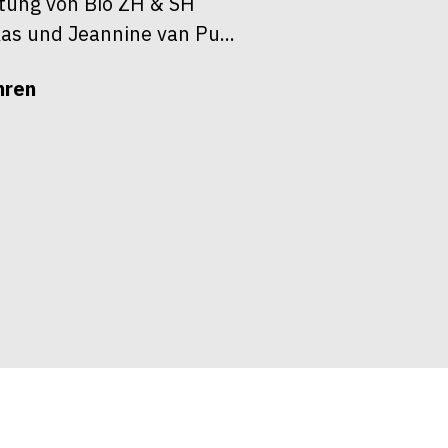
itung von Bio ZH & SH
as und Jeannine van Pu...
hren