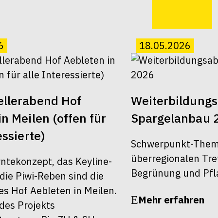
6
18.05.2026
ellerabend Hof
Weiterbildung
n Meilen (offen für
Spargelanbau 
essierte)
Schwerpunkt-Them
überregionalen Tre
ntekonzept, das Keyline-
Begrünung und Pfl
die Piwi-Reben sind die
es Hof Aebleten in Meilen.
Mehr erfahren
es Projekts