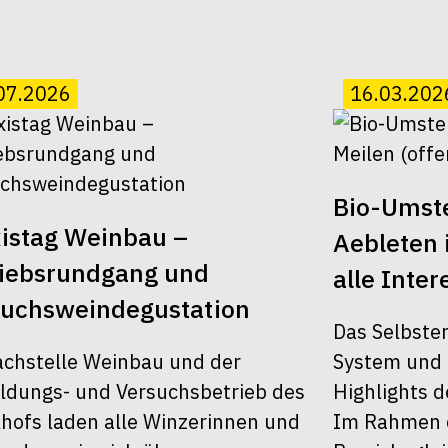
07.2026
16.03.202
Bio-Umst
istag Weinbau –
Aebleten i
riebsrundgang und
alle Inter
suchsweindegustation
Das Selbster
achstelle Weinbau und der
System und 
ldungs- und Versuchsbetrieb des
Highlights d
khofs laden alle Winzerinnen und
Im Rahmen d