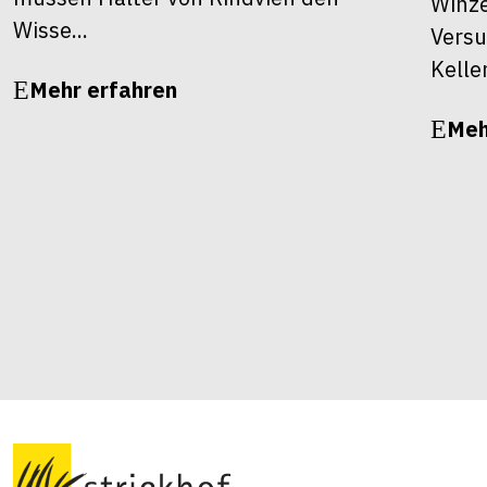
Winze
Wisse...
Versu
Kelle
Mehr erfahren
Meh