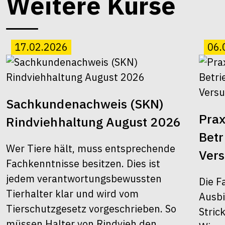
Weitere Kurse
17.02.2026
06.
Sachkundenachweis (SKN)
Prax
Rindviehhaltung August 2026
Bet
Wer Tiere hält, muss entsprechende
Ver
Fachkenntnisse besitzen. Dies ist
jedem verantwortungsbewussten
Die F
Tierhalter klar und wird vom
Ausbi
Tierschutzgesetz vorgeschrieben. So
Stric
müssen Halter von Rindvieh den