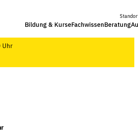
n Themen im Spargel-Anbau
Standor
Bildung & Kurse
Fachwissen
Beratung
Au
g, Arenenberg
0 Uhr
hr