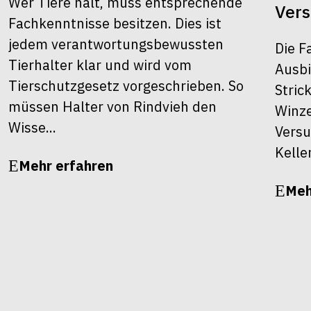
Wer Tiere hält, muss entsprechende
Ver
Fachkenntnisse besitzen. Dies ist
jedem verantwortungsbewussten
Die F
Tierhalter klar und wird vom
Ausbi
Tierschutzgesetz vorgeschrieben. So
Stric
müssen Halter von Rindvieh den
Winze
Wisse...
Versu
Kelle
Mehr erfahren
Meh