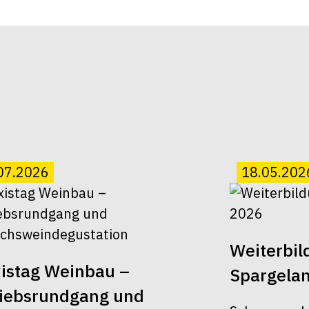
07.2026
18.05.202
Weiterbi
istag Weinbau –
Spargela
riebsrundgang und