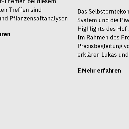
t-Themen bei diesem
len Treffen sind
Das Selbsterntekon
nd Pflanzensaftanalysen
System und die Piw
Highlights des Hof 
hren
Im Rahmen des Pro
Praxisbegleitung v
erklären Lukas und
Mehr erfahren