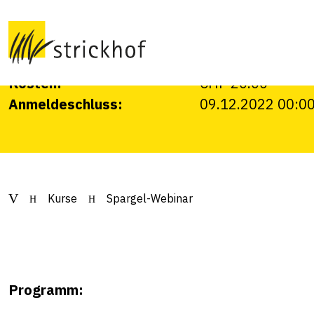
Online-Weiterbildung mit 4 Fachvorträgen
Datum:
16.12.2022
Veranstalter:
Strickhof, Liebeg
Kosten:
CHF 20.00
Anmeldeschluss:
09.12.2022 00:0
Kurse
Spargel-Webinar
Programm: