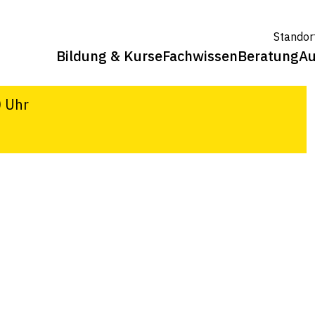
Standor
Bildung & Kurse
Fachwissen
Beratung
Au
g, Arenenberg
0 Uhr