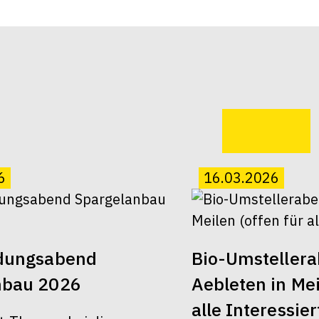
6
16.03.2026
ldungsabend
Bio-Umsteller
nbau 2026
Aebleten in Mei
alle Interessier