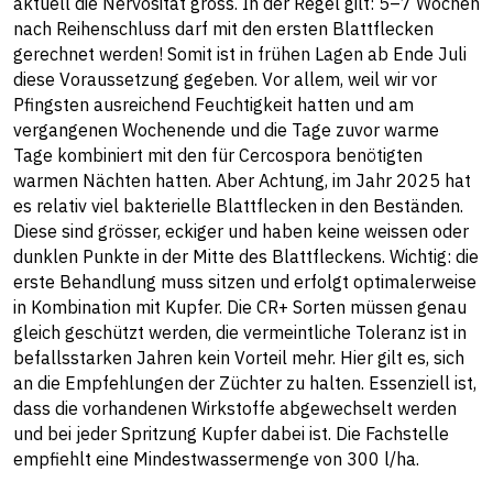
aktuell die Nervosität gross. In der Regel gilt: 5–7 Wochen
nach Reihenschluss darf mit den ersten Blattflecken
gerechnet werden! Somit ist in frühen Lagen ab Ende Juli
diese Voraussetzung gegeben. Vor allem, weil wir vor
Pfingsten ausreichend Feuchtigkeit hatten und am
vergangenen Wochenende und die Tage zuvor warme
Tage kombiniert mit den für Cercospora benötigten
warmen Nächten hatten. Aber Achtung, im Jahr 2025 hat
es relativ viel bakterielle Blattflecken in den Beständen.
Diese sind grösser, eckiger und haben keine weissen oder
dunklen Punkte in der Mitte des Blattfleckens. Wichtig: die
erste Behandlung muss sitzen und erfolgt optimalerweise
in Kombination mit Kupfer. Die CR+ Sorten müssen genau
gleich geschützt werden, die vermeintliche Toleranz ist in
befallsstarken Jahren kein Vorteil mehr. Hier gilt es, sich
an die Empfehlungen der Züchter zu halten. Essenziell ist,
dass die vorhandenen Wirkstoffe abgewechselt werden
und bei jeder Spritzung Kupfer dabei ist. Die Fachstelle
empfiehlt eine Mindestwassermenge von 300 l/ha.