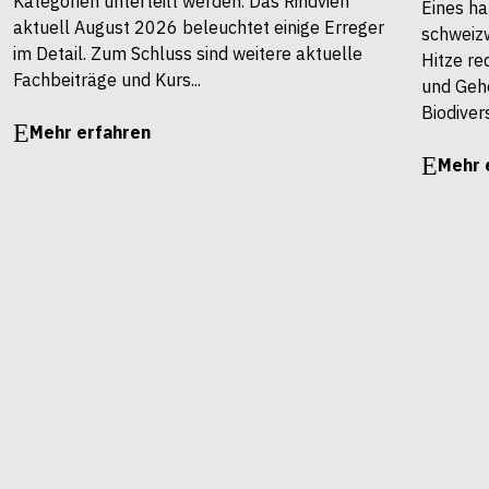
Kategorien unterteilt werden. Das Rindvieh
Eines ha
aktuell August 2026 beleuchtet einige Erreger
schweiz
im Detail. Zum Schluss sind weitere aktuelle
Hitze re
Fachbeiträge und Kurs...
und Gehö
Biodivers
Mehr erfahren
Mehr 