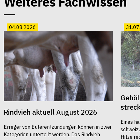
Weiteres Fachwissen
04.08.2026
31.07
Gehöl
strec
Rindvieh aktuell August 2026
Eines ha
Erreger von Euterentzündungen können in zwei
schweiz
Kategorien unterteilt werden. Das Rindvieh
Hitze re