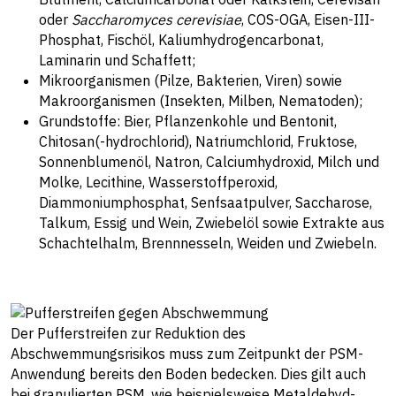
oder
Saccharomyces cerevisiae
, COS-OGA, Eisen-III-
Phosphat, Fischöl, Kaliumhydrogencarbonat,
Laminarin und Schaffett;
Mikroorganismen (Pilze, Bakterien, Viren) sowie
Makroorganismen (Insekten, Milben, Nematoden);
Grundstoffe: Bier, Pflanzenkohle und Bentonit,
Chitosan(-hydrochlorid), Natriumchlorid, Fruktose,
Sonnenblumenöl, Natron, Calciumhydroxid, Milch und
Molke, Lecithine, Wasserstoffperoxid,
Diammoniumphosphat, Senfsaatpulver, Saccharose,
Talkum, Essig und Wein, Zwiebelöl sowie Extrakte aus
Schachtelhalm, Brennnesseln, Weiden und Zwiebeln.
Der Pufferstreifen zur Reduktion des
Abschwemmungsrisikos muss zum Zeitpunkt der PSM-
Anwendung bereits den Boden bedecken. Dies gilt auch
bei granulierten PSM, wie beispielsweise Metaldehyd-