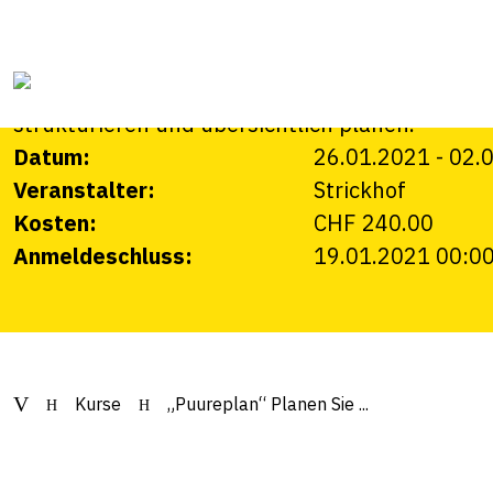
Erfolg, Nr. 2
«Puureplan» ist ein zweitägiger Kurs, bei dem S
strukturieren und übersichtlich planen.
Datum:
26.01.2021
-
02.
Veranstalter:
Strickhof
Kosten:
CHF 240.00
Anmeldeschluss:
19.01.2021 00:0
Kurse
„Puureplan“ Planen Sie ...