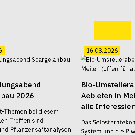
6
16.03.2026
ldungsabend
Bio-Umsteller
nbau 2026
Aebleten in Mei
alle Interessier
t-Themen bei diesem
len Treffen sind
Das Selbsterntekon
nd Pflanzensaftanalysen
System und die Piw