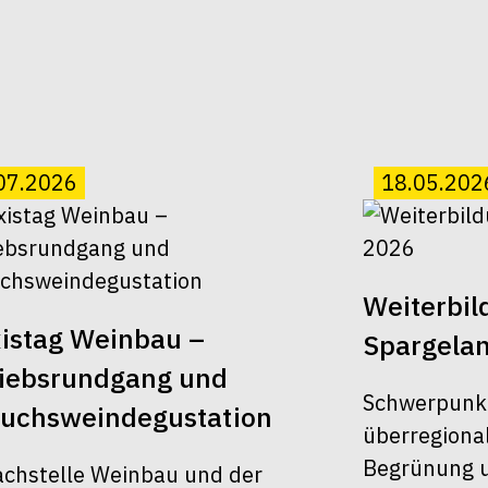
07.2026
18.05.202
Weiterbi
istag Weinbau –
Spargela
riebsrundgang und
Schwerpunk
suchsweindegustation
überregiona
Begrünung u
achstelle Weinbau und der