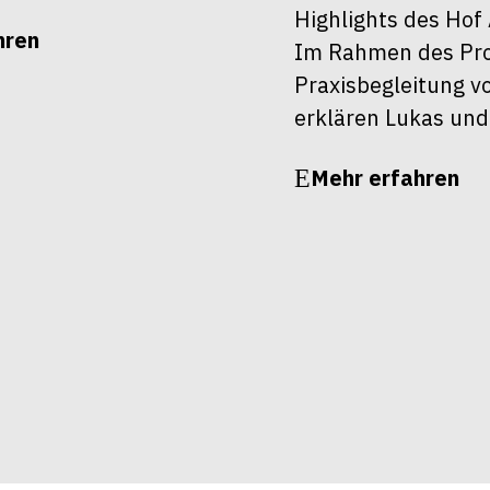
Highlights des Hof 
hren
Im Rahmen des Pro
Praxisbegleitung v
erklären Lukas und
Mehr erfahren