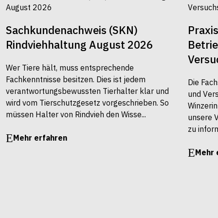
Sachkundenachweis (SKN)
Praxi
Rindviehhaltung August 2026
Betri
Versu
Wer Tiere hält, muss entsprechende
Fachkenntnisse besitzen. Dies ist jedem
Die Fach
verantwortungsbewussten Tierhalter klar und
und Vers
wird vom Tierschutzgesetz vorgeschrieben. So
Winzerin
müssen Halter von Rindvieh den Wisse...
unsere 
zu infor
Mehr erfahren
Mehr 