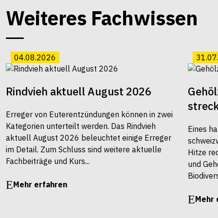
Weiteres Fachwissen
04.08.2026
31.07
Rindvieh aktuell August 2026
Gehöl
strec
Erreger von Euterentzündungen können in zwei
Kategorien unterteilt werden. Das Rindvieh
Eines ha
aktuell August 2026 beleuchtet einige Erreger
schweiz
im Detail. Zum Schluss sind weitere aktuelle
Hitze re
Fachbeiträge und Kurs...
und Gehö
Biodivers
Mehr erfahren
Mehr 