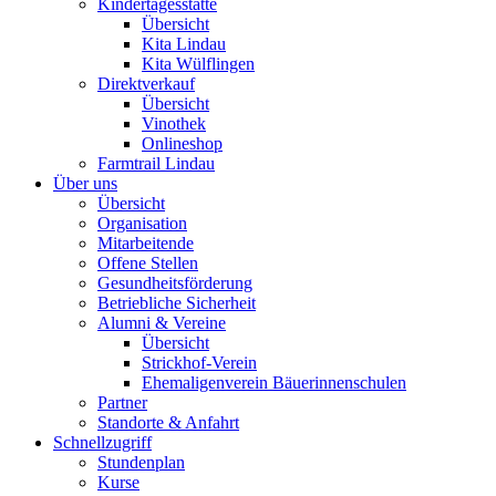
Kindertagesstätte
Übersicht
Kita Lindau
Kita Wülflingen
Direktverkauf
Übersicht
Vinothek
Onlineshop
Farmtrail Lindau
Über uns
Übersicht
Organisation
Mitarbeitende
Offene Stellen
Gesundheitsförderung
Betriebliche Sicherheit
Alumni & Vereine
Übersicht
Strickhof-Verein
Ehemaligenverein Bäuerinnenschulen
Partner
Standorte & Anfahrt
Schnellzugriff
Stundenplan
Kurse