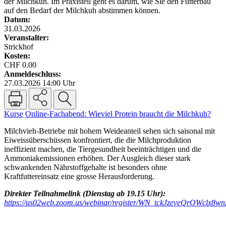
der Milchkuh. Im Praxisteil geht es darum, wie Sie den Futterbau
auf den Bedarf der Milchkuh abstimmen können.
Datum:
31.03.2026
Veranstalter:
Strickhof
Kosten:
CHF 0.00
Anmeldeschluss:
27.03.2026 14:00 Uhr
Kurse
Online-Fachabend: Wieviel Protein braucht die Milchkuh?
Milchvieh-Betriebe mit hohem Weideanteil sehen sich saisonal mit
Eiweissüberschüssen konfrontiert, die die Milchproduktion
ineffizient machen, die Tiergesundheit beeinträchtigen und die
Ammoniakemissionen erhöhen. Der Ausgleich dieser stark
schwankenden Nährstoffgehalte ist besonders ohne
Kraftfuttereinsatz eine grosse Herausforderung.
Direkter Teilnahmelink (Dienstag ab 19.15 Uhr):
https://us02web.zoom.us/webinar/register/WN_tckJzeveQrOWclx8w