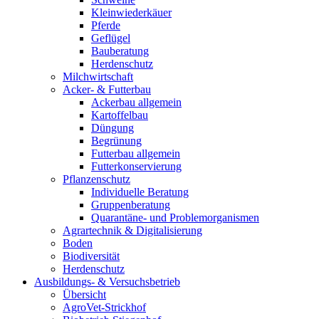
Kleinwiederkäuer
Pferde
Geflügel
Bauberatung
Herdenschutz
Milchwirtschaft
Acker- & Futterbau
Ackerbau allgemein
Kartoffelbau
Düngung
Begrünung
Futterbau allgemein
Futterkonservierung
Pflanzenschutz
Individuelle Beratung
Gruppenberatung
Quarantäne- und Problemorganismen
Agrartechnik & Digitalisierung
Boden
Biodiversität
Herdenschutz
Ausbildungs- & Versuchsbetrieb
Übersicht
AgroVet-Strickhof