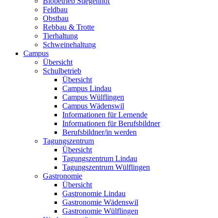
Biobetrieb Stiegenhof
Feldbau
Obstbau
Rebbau & Trotte
Tierhaltung
Schweinehaltung
Campus
Übersicht
Schulbetrieb
Übersicht
Campus Lindau
Campus Wülflingen
Campus Wädenswil
Informationen für Lernende
Informationen für Berufsbildner
Berufsbildner/in werden
Tagungszentrum
Übersicht
Tagungszentrum Lindau
Tagungszentrum Wülflingen
Gastronomie
Übersicht
Gastronomie Lindau
Gastronomie Wädenswil
Gastronomie Wülflingen