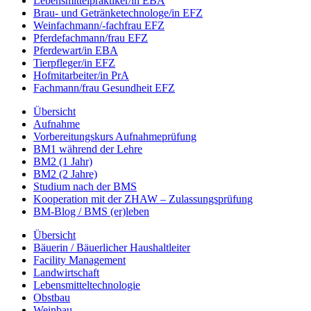
Lebensmittelpraktiker/in EBA
Brau- und Getränketechnologe/in EFZ
Weinfachmann/-fachfrau EFZ
Pferdefachmann/frau EFZ
Pferdewart/in EBA
Tierpfleger/in EFZ
Hofmitarbeiter/in PrA
Fachmann/frau Gesundheit EFZ
Übersicht
Aufnahme
Vorbereitungskurs Aufnahmeprüfung
BM1 während der Lehre
BM2 (1 Jahr)
BM2 (2 Jahre)
Studium nach der BMS
Kooperation mit der ZHAW – Zulassungsprüfung
BM-Blog / BMS (er)leben
Übersicht
Bäuerin / Bäuerlicher Haushaltleiter
Facility Management
Landwirtschaft
Lebensmitteltechnologie
Obstbau
Weinbau