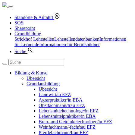
Standorte & Anfahrt
SOS
Sharepoint
Grundbildung
Strickhof Lehrstellen
Lehrstellendatenbanken
Informationen
für Lernende
Informationen für Berufsbildner
Suche
Bildung & Kurse
Übersicht
Grundausbildung
Übersicht
Landwirt/in EFZ
Agrarpraktiker/in EBA
Obstfachmann/frau EFZ
Lebensmitteltechnologe/in EFZ
Lebensmittelpraktiker/in EBA
Brau- und Getränketechnologe/in EFZ
Weinfachmann/-fachfrau EFZ
Pferdefachmann/frau EFZ