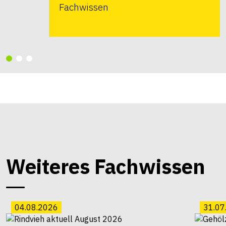
Fachwissen
Weiteres Fachwissen
04.08.2026
31.07