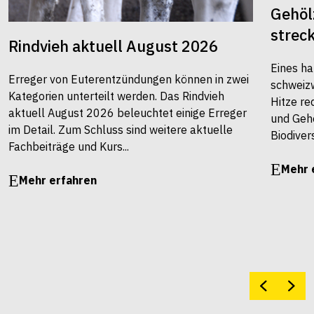
Gehöl
strec
Rindvieh aktuell August 2026
Eines ha
Erreger von Euterentzündungen können in zwei
schweiz
Kategorien unterteilt werden. Das Rindvieh
Hitze re
aktuell August 2026 beleuchtet einige Erreger
und Gehö
im Detail. Zum Schluss sind weitere aktuelle
Biodivers
Fachbeiträge und Kurs...
Mehr 
Mehr erfahren