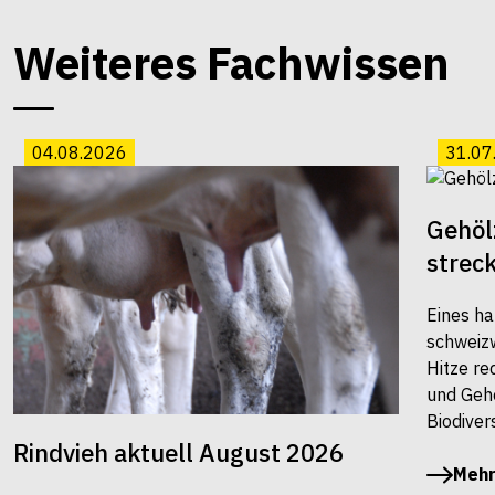
Weiteres Fachwissen
04.08.2026
31.07
Gehöl
strec
Eines ha
schweiz
Hitze re
und Gehö
Biodivers
Rindvieh aktuell August 2026
Mehr