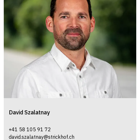
David
Szalatnay
+41 58 105 91 72
david.szalatnay@strickhof.ch