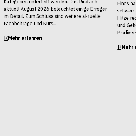
Kategorien unterteilt werden. Das Rindvieh
Eines ha
aktuell August 2026 beleuchtet einige Erreger
schweiz
im Detail. Zum Schluss sind weitere aktuelle
Hitze re
Fachbeiträge und Kurs...
und Gehö
Biodivers
Mehr erfahren
Mehr 