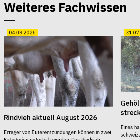
Weiteres Fachwissen
04.08.2026
31.07
Gehöl
strec
Rindvieh aktuell August 2026
Eines ha
Erreger von Euterentzündungen können in zwei
schweiz
Kategorien unterteilt werden. Das Rindvieh