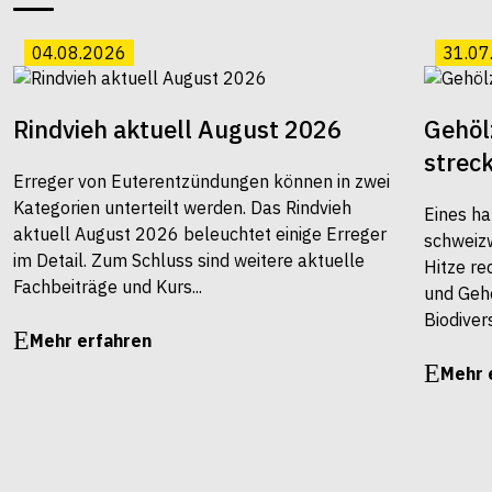
04.08.2026
31.07
Rindvieh aktuell August 2026
Gehöl
strec
Erreger von Euterentzündungen können in zwei
Kategorien unterteilt werden. Das Rindvieh
Eines ha
aktuell August 2026 beleuchtet einige Erreger
schweiz
im Detail. Zum Schluss sind weitere aktuelle
Hitze re
Fachbeiträge und Kurs...
und Gehö
Biodivers
Mehr erfahren
Mehr 