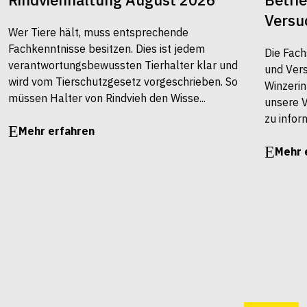
Versu
Wer Tiere hält, muss entsprechende
Fachkenntnisse besitzen. Dies ist jedem
Die Fach
verantwortungsbewussten Tierhalter klar und
und Vers
wird vom Tierschutzgesetz vorgeschrieben. So
Winzerin
müssen Halter von Rindvieh den Wisse...
unsere 
zu infor
Mehr erfahren
Mehr 