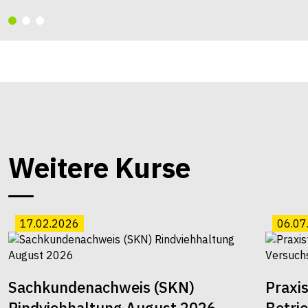
Weitere Kurse
17.02.2026
06.07
Sachkundenachweis (SKN)
Praxi
Rindviehhaltung August 2026
Betri