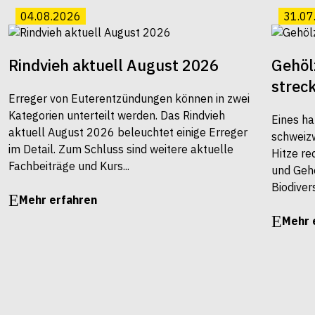
04.08.2026
31.07
Rindvieh aktuell August 2026
Gehöl
strec
Erreger von Euterentzündungen können in zwei
Kategorien unterteilt werden. Das Rindvieh
Eines ha
aktuell August 2026 beleuchtet einige Erreger
schweiz
im Detail. Zum Schluss sind weitere aktuelle
Hitze re
Fachbeiträge und Kurs...
und Gehö
Biodivers
Mehr erfahren
Mehr 