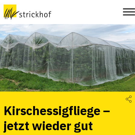
Kirschessigfliege –
jetzt wieder gut