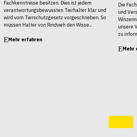
Fachkenntnisse besitzen. Dies ist jedem
Die Fach
verantwortungsbewussten Tierhalter klar und
und Vers
wird vom Tierschutzgesetz vorgeschrieben. So
Winzerin
müssen Halter von Rindvieh den Wisse...
unsere 
zu infor
Mehr erfahren
Mehr 