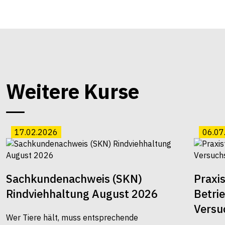
Weitere Kurse
17.02.2026
06.07
Sachkundenachweis (SKN)
Praxi
Rindviehhaltung August 2026
Betri
Versu
Wer Tiere hält, muss entsprechende