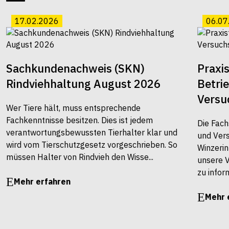
17.02.2026
06.07
Sachkundenachweis (SKN)
Praxi
Rindviehhaltung August 2026
Betri
Versu
Wer Tiere hält, muss entsprechende
Fachkenntnisse besitzen. Dies ist jedem
Die Fach
verantwortungsbewussten Tierhalter klar und
und Vers
wird vom Tierschutzgesetz vorgeschrieben. So
Winzerin
müssen Halter von Rindvieh den Wisse...
unsere 
zu infor
Mehr erfahren
Mehr 