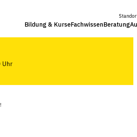
Standor
Bildung & Kurse
Fachwissen
Beratung
Au
tunde
0 Uhr
!