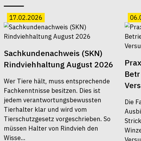
17.02.2026
06.
Sachkundenachweis (SKN)
Prax
Rindviehhaltung August 2026
Bet
Wer Tiere hält, muss entsprechende
Ver
Fachkenntnisse besitzen. Dies ist
jedem verantwortungsbewussten
Die F
Tierhalter klar und wird vom
Ausbi
Tierschutzgesetz vorgeschrieben. So
Stric
müssen Halter von Rindvieh den
Winze
Wisse...
Versu