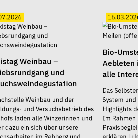
07.2026
16.03.202
Bio-Umst
istag Weinbau –
Aebleten i
riebsrundgang und
alle Inter
suchsweindegustation
Das Selbster
achstelle Weinbau und der
System und 
ldungs- und Versuchsbetrieb des
Highlights d
khofs laden alle Winzerinnen und
Im Rahmen d
r dazu ein sich über unsere
Praxisbegle
chsarbeiten im Rebberg und
erklären Luk