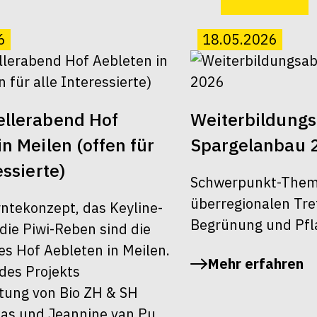
6
18.05.2026
ellerabend Hof
Weiterbildung
n Meilen (offen für
Spargelanbau 
essierte)
Schwerpunkt-Them
überregionalen Tre
ntekonzept, das Keyline-
Begrünung und Pfl
die Piwi-Reben sind die
es Hof Aebleten in Meilen.
Mehr erfahren
es Projekts
itung von Bio ZH & SH
as und Jeannine van Pu...