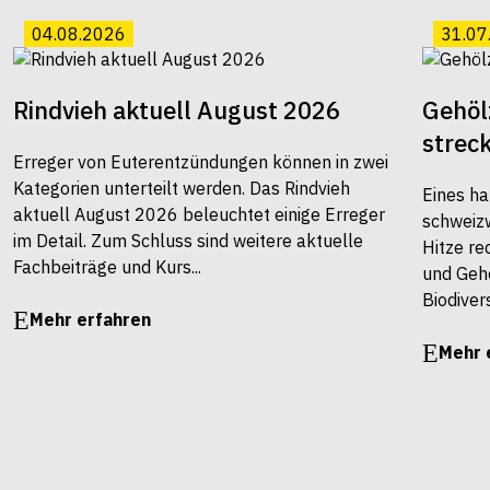
04.08.2026
31.07
Rindvieh aktuell August 2026
Gehöl
strec
Erreger von Euterentzündungen können in zwei
Kategorien unterteilt werden. Das Rindvieh
Eines ha
aktuell August 2026 beleuchtet einige Erreger
schweiz
im Detail. Zum Schluss sind weitere aktuelle
Hitze re
Fachbeiträge und Kurs...
und Gehö
Biodivers
Mehr erfahren
Mehr 