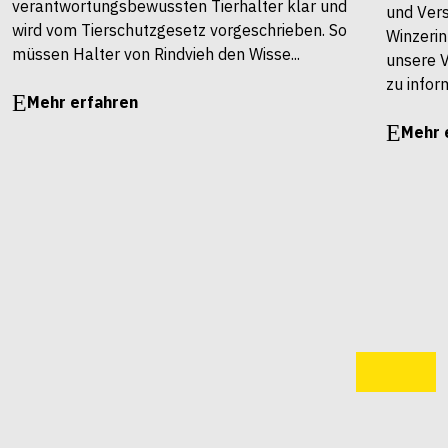
verantwortungsbewussten Tierhalter klar und
und Vers
wird vom Tierschutzgesetz vorgeschrieben. So
Winzerin
müssen Halter von Rindvieh den Wisse...
unsere 
zu infor
Mehr erfahren
Mehr 