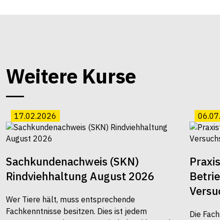
Weitere Kurse
17.02.2026
06.07
Sachkundenachweis (SKN)
Praxi
Rindviehhaltung August 2026
Betri
Versu
Wer Tiere hält, muss entsprechende
Fachkenntnisse besitzen. Dies ist jedem
Die Fach