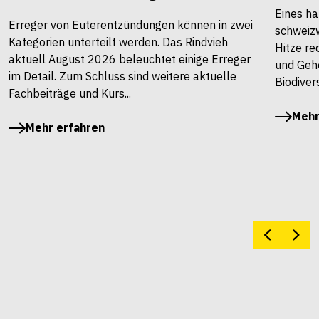
Eines ha
Erreger von Euterentzündungen können in zwei
schweiz
Kategorien unterteilt werden. Das Rindvieh
Hitze re
aktuell August 2026 beleuchtet einige Erreger
und Gehö
im Detail. Zum Schluss sind weitere aktuelle
Biodivers
Fachbeiträge und Kurs...
Mehr
Mehr erfahren