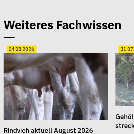
Weiteres Fachwissen
04.08.2026
31.07
Gehöl
strec
Rindvieh aktuell August 2026