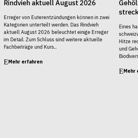
Rindvieh aktuell August 2026
Gehöl
strec
Erreger von Euterentzündungen können in zwei
Kategorien unterteilt werden. Das Rindvieh
Eines ha
aktuell August 2026 beleuchtet einige Erreger
schweiz
im Detail. Zum Schluss sind weitere aktuelle
Hitze re
Fachbeiträge und Kurs...
und Gehö
Biodivers
Mehr erfahren
Mehr 