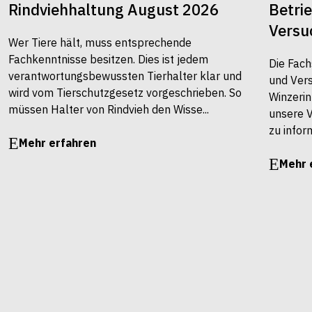
Rindviehhaltung August 2026
Betri
Versu
Wer Tiere hält, muss entsprechende
Fachkenntnisse besitzen. Dies ist jedem
Die Fach
verantwortungsbewussten Tierhalter klar und
und Vers
wird vom Tierschutzgesetz vorgeschrieben. So
Winzerin
müssen Halter von Rindvieh den Wisse...
unsere 
zu infor
Mehr erfahren
Mehr 