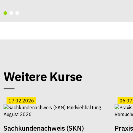
Weitere Kurse
17.02.2026
06.07
Sachkundenachweis (SKN)
Praxi