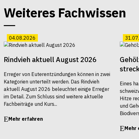
Weiteres Fachwissen
04.08.2026
31.07
Rindvieh aktuell August 2026
Gehöl
strec
Erreger von Euterentzündungen können in zwei
Kategorien unterteilt werden. Das Rindvieh
Eines ha
aktuell August 2026 beleuchtet einige Erreger
schweiz
im Detail. Zum Schluss sind weitere aktuelle
Hitze re
Fachbeiträge und Kurs...
und Gehö
Biodivers
Mehr erfahren
Mehr 