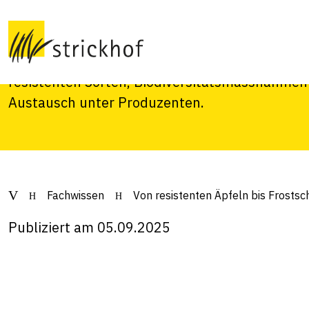
Frostschutz
Im Fokus der Obst-Sommertagung von Ende Au
resistenten Sorten, Biodiversitätsmassnahmen
Austausch unter Produzenten.
Fachwissen
Von resistenten Äpfeln bis Frostsc
Publiziert am 05.09.2025