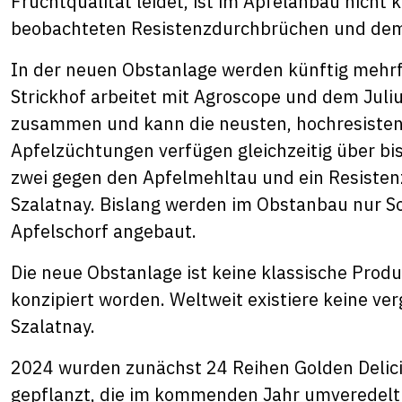
Fruchtqualität leidet, ist im Apfelanbau nicht k
beobachteten Resistenzdurchbrüchen und dem
In der neuen Obstanlage werden künftig mehrfa
Strickhof arbeitet mit Agroscope und dem Juliu
zusammen und kann die neusten, hochresiste
Apfelzüchtungen verfügen gleichzeitig über bi
zwei gegen den Apfelmehltau und ein Resisten
Szalatnay. Bislang werden im Obstanbau nur S
Apfelschorf angebaut.
Die neue Obstanlage ist keine klassische Prod
konzipiert worden. Weltweit existiere keine ve
Szalatnay.
2024 wurden zunächst 24 Reihen Golden Delici
gepflanzt, die im kommenden Jahr umveredelt 