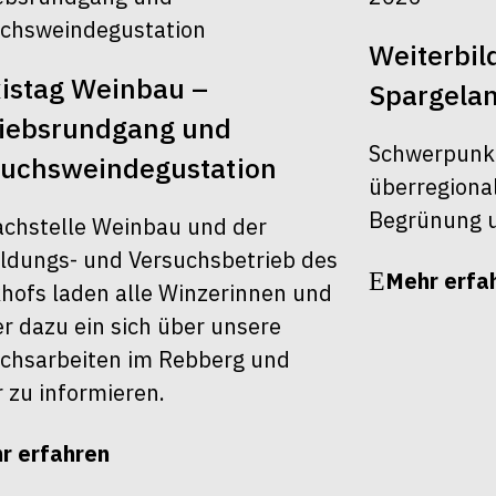
Weiterbi
istag Weinbau –
Spargela
riebsrundgang und
Schwerpunk
suchsweindegustation
überregiona
Begrünung u
achstelle Weinbau und der
ldungs- und Versuchsbetrieb des
Mehr erfa
khofs laden alle Winzerinnen und
r dazu ein sich über unsere
chsarbeiten im Rebberg und
r zu informieren.
r erfahren