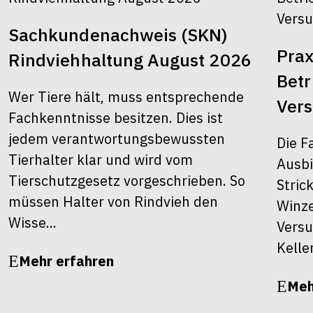
Sachkundenachweis (SKN)
Prax
Rindviehhaltung August 2026
Bet
Wer Tiere hält, muss entsprechende
Ver
Fachkenntnisse besitzen. Dies ist
jedem verantwortungsbewussten
Die F
Tierhalter klar und wird vom
Ausbi
Tierschutzgesetz vorgeschrieben. So
Stric
müssen Halter von Rindvieh den
Winze
Wisse...
Versu
Kelle
Mehr erfahren
Meh