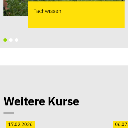
Fachwissen
Weitere Kurse
17.02.2026
06.07