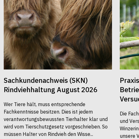
Sachkundenachweis (SKN)
Praxi
Rindviehhaltung August 2026
Betri
Versu
Wer Tiere hält, muss entsprechende
Fachkenntnisse besitzen. Dies ist jedem
Die Fach
verantwortungsbewussten Tierhalter klar und
und Vers
wird vom Tierschutzgesetz vorgeschrieben. So
Winzerin
müssen Halter von Rindvieh den Wisse...
unsere 