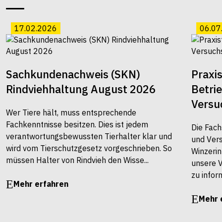
17.02.2026
06.07
Sachkundenachweis (SKN)
Praxi
Rindviehhaltung August 2026
Betri
Versu
Wer Tiere hält, muss entsprechende
Fachkenntnisse besitzen. Dies ist jedem
Die Fach
verantwortungsbewussten Tierhalter klar und
und Vers
wird vom Tierschutzgesetz vorgeschrieben. So
Winzerin
müssen Halter von Rindvieh den Wisse...
unsere 
zu infor
Mehr erfahren
Mehr 