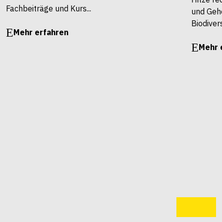
Fachbeiträge und Kurs...
und Gehö
Biodivers
Mehr erfahren
Mehr 