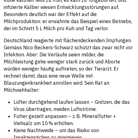
Kühe kalbten teils zu früh, es kam zu Totgeburten, und
infizierte Kälber wiesen Entwicklungsstörungen auf.
Besonders deutlich war der Effekt auf die
Milchproduktion: er erwähnte das Beispiel eines Betriebs,
der im Schnitt 5 L Milch pro Kuh und Tag verlor.
Deutschland reagierte mit flächendeckenden Impfungen.
Gemäss Nico Beckers-Schwarz schützt das zwar nicht vor
Infektion. Aber: Die Verläufe seien milder, die
Milchleistung gehe weniger stark zurück und Aborte
würden weniger häufig auftreten, so der Tierarzt. Er
rechnet damit, dass eine neue Welle mit
Blauzungenkrankheit anrollen wird. Sein Rat an
Milchviehhalter:
Lüfter durchgehend laufen lassen – Gnitzen, die das
Virus übertragen, meiden Luftströme.
Futter gezielt anpassen – z. B. Mineralfutter +
Viehsalz um 10 % erhöhen.
Keine Nachtweide – um das Risiko von
Insektenstichen zu minimieren.