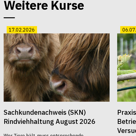
Weitere Kurse
17.02.2026
06.07
Sachkundenachweis (SKN)
Praxi
Rindviehhaltung August 2026
Betri
Versu
Wer Tiere hält, muss entsprechende