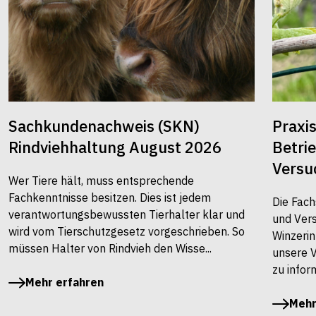
Sachkundenachweis (SKN)
Praxi
Rindviehhaltung August 2026
Betri
Versu
Wer Tiere hält, muss entsprechende
Fachkenntnisse besitzen. Dies ist jedem
Die Fach
verantwortungsbewussten Tierhalter klar und
und Vers
wird vom Tierschutzgesetz vorgeschrieben. So
Winzerin
müssen Halter von Rindvieh den Wisse...
unsere 
zu infor
Mehr erfahren
Mehr