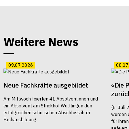
Weitere News
09.07.2026
08.07
Neue Fachkräfte ausgebildet
«Die 
zurüc
Am Mittwoch feierten 41 Absolventinnen und
ein Absolvent am Strickhof Wülflingen den
(6. Juli
erfolgreichen schulischen Abschluss ihrer
wurden 
Fachausbildung.
für ihre
gefeiert.