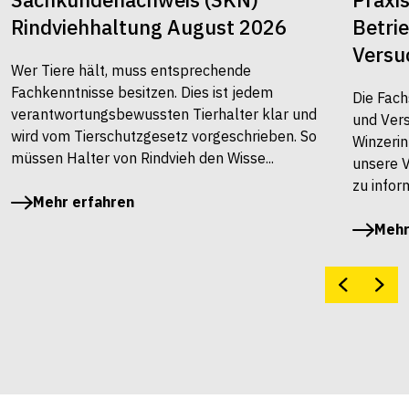
Rindviehhaltung August 2026
Betri
Versu
Wer Tiere hält, muss entsprechende
Fachkenntnisse besitzen. Dies ist jedem
Die Fach
verantwortungsbewussten Tierhalter klar und
und Vers
wird vom Tierschutzgesetz vorgeschrieben. So
Winzerin
müssen Halter von Rindvieh den Wisse...
unsere 
zu infor
Mehr erfahren
Mehr