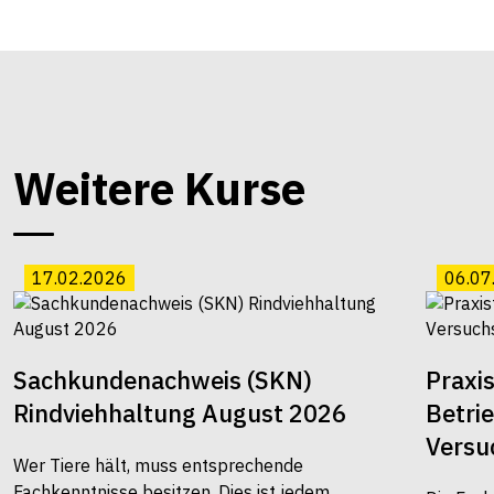
Weitere Kurse
17.02.2026
06.07
Sachkundenachweis (SKN)
Praxi
Rindviehhaltung August 2026
Betri
Versu
Wer Tiere hält, muss entsprechende
Fachkenntnisse besitzen. Dies ist jedem