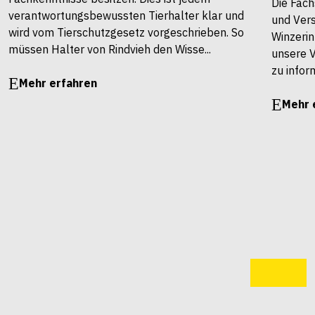
Die Fach
verantwortungsbewussten Tierhalter klar und
und Vers
wird vom Tierschutzgesetz vorgeschrieben. So
Winzerin
müssen Halter von Rindvieh den Wisse...
unsere 
zu infor
Mehr erfahren
Mehr 