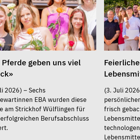
 Pferde geben uns viel
Feierlich
ück»
Lebensmit
uli 2026) – Sechs
(3. Juli 202
ewartinnen EBA wurden diese
persönlichen
 am Strickhof Wülflingen für
frisch geba
 erfolgreichen Berufsabschluss
Lebensmitte
ert.
technologen
Lebensmitte