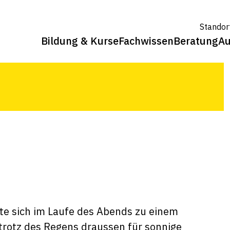
Standor
Bildung & Kurse
Fachwissen
Beratung
Au
und Emotionen am Strickhof
te sich im Laufe des Abends zu einem
 trotz des Regens draussen für sonnige