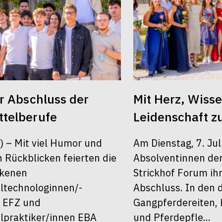
er Abschluss der
Mit Herz, Wiss
telberufe
Leidenschaft z
6) – Mit viel Humor und
Am Dienstag, 7. Jul
 Rückblicken feierten die
Absolventinnen de
ckenen
Strickhof Forum ih
ltechnologinnen/-
Abschluss. In den 
 EFZ und
Gangpferdereiten, 
lpraktiker/innen EBA
und Pferdepfle...