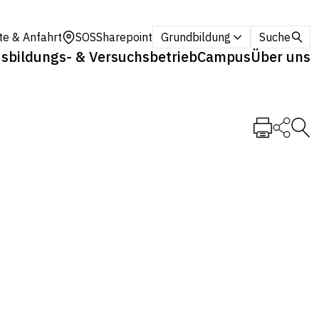
te & Anfahrt
SOS
Sharepoint
Grundbildung
Suche
sbildungs- & Versuchsbetrieb
Campus
Über uns