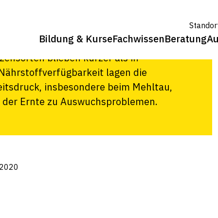
Standor
Bildung & Kurse
Fachwissen
Beratung
Au
wöhnliche Frühlingstrockenheit
ensorten blieben kürzer als in
Nährstoffverfügbarkeit lagen die
heitsdruck, insbesondere beim Mehltau,
i der Ernte zu Auswuchsproblemen.
 2020