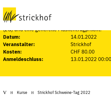
Am Freitag 14.01.2022 führen wir den Strickh
Jahr gibt es eine Hybrid-Veranstaltung. Die Tei
Online via ZOOM möglich. Bei einer Teilnahme vo
(2G) und eine generelle Maskentragpflicht.
Datum:
14.01.2022
Veranstalter:
Strickhof
Kosten:
CHF 80.00
Anmeldeschluss:
13.01.2022 00:0
Kurse
Strickhof Schweine-Tag 2022