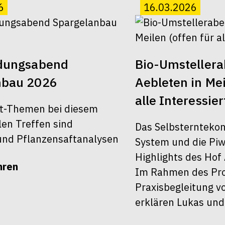
6
16.03.2026
ldungsabend
Bio-Umsteller
nbau 2026
Aebleten in Mei
alle Interessier
t-Themen bei diesem
len Treffen sind
Das Selbsterntekon
nd Pflanzensaftanalysen
System und die Piw
Highlights des Hof 
hren
Im Rahmen des Pro
Praxisbegleitung v
erklären Lukas und