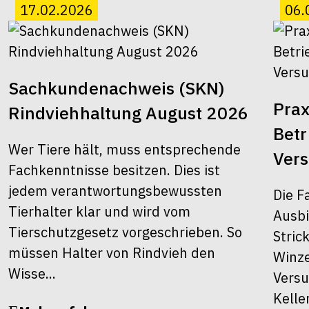
17.02.2026
06.
Sachkundenachweis (SKN)
Prax
Rindviehhaltung August 2026
Bet
Wer Tiere hält, muss entsprechende
Ver
Fachkenntnisse besitzen. Dies ist
jedem verantwortungsbewussten
Die F
Tierhalter klar und wird vom
Ausbi
Tierschutzgesetz vorgeschrieben. So
Stric
müssen Halter von Rindvieh den
Winze
Wisse...
Versu
Kelle