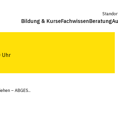
BGESAGT
Standor
Bildung & Kurse
Fachwissen
Beratung
Au
r schön!
0 Uhr
iehen – ABGES...