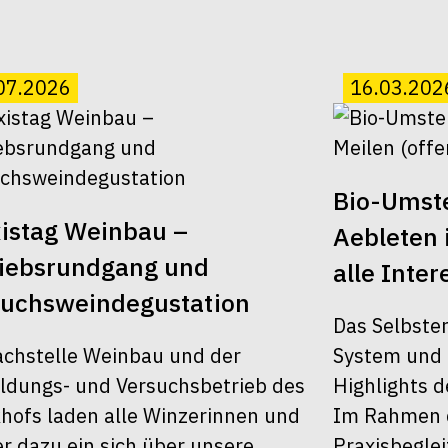
07.2026
16.03.202
Bio-Umst
istag Weinbau –
Aebleten i
riebsrundgang und
alle Inter
suchsweindegustation
Das Selbster
achstelle Weinbau und der
System und 
ldungs- und Versuchsbetrieb des
Highlights d
khofs laden alle Winzerinnen und
Im Rahmen d
r dazu ein sich über unsere
Praxisbegle