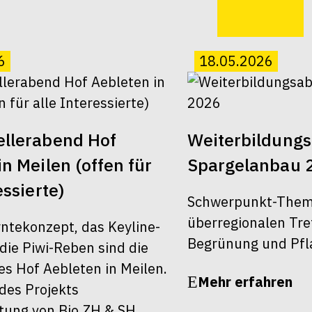
6
18.05.2026
ellerabend Hof
Weiterbildung
n Meilen (offen für
Spargelanbau 
essierte)
Schwerpunkt-Them
überregionalen Tre
ntekonzept, das Keyline-
Begrünung und Pfl
die Piwi-Reben sind die
es Hof Aebleten in Meilen.
Mehr erfahren
es Projekts
itung von Bio ZH & SH