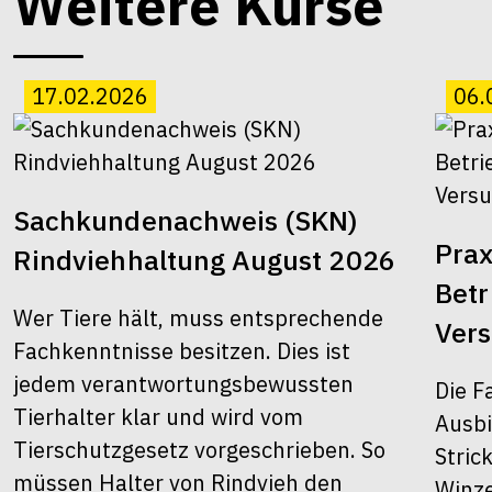
Weitere Kurse
17.02.2026
06.
Sachkundenachweis (SKN)
Prax
Rindviehhaltung August 2026
Bet
Wer Tiere hält, muss entsprechende
Ver
Fachkenntnisse besitzen. Dies ist
jedem verantwortungsbewussten
Die F
Tierhalter klar und wird vom
Ausbi
Tierschutzgesetz vorgeschrieben. So
Stric
müssen Halter von Rindvieh den
Winze