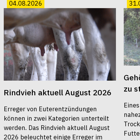
04.08.2026
31.
Gehö
zu s
Rindvieh aktuell August 2026
Eines
Erreger von Euterentzündungen
nahez
können in zwei Kategorien unterteilt
Trock
werden. Das Rindvieh aktuell August
Futte
2026 beleuchtet einige Erreger im