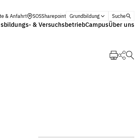
te & Anfahrt
SOS
Sharepoint
Grundbildung
Suche
sbildungs- & Versuchsbetrieb
Campus
Über uns