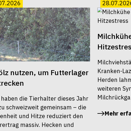
07.2026
28.07.202
Milchkühe
Hitzestre
Milchviehst
Kranken-Laza
lz nutzen, um Futterlager
Herden lahm,
trecken
weiteren S
Milchrückga
 haben die Tierhalter dieses Jahr
u schweizweit gemeinsam – die
Mehr erf
enheit und Hitze reduziert den
rertrag massiv. Hecken und