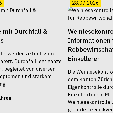
6
28.07.2026
 mit Durchfall &
Weinlesekontro
ss
Informationen 
Rebbewirtscha
älle werden aktuell zum
Einkellerer
rett. Durchfall legt ganze
 begleitet von diversen
Die Weinlesekontro
ymptomen und starkem
dem Kanton Zürich 
ng.
Eigenkontrolle dur
EinkellerInnen. Mit
ahren
Weinlesekontrolle 
geforderte Rückver