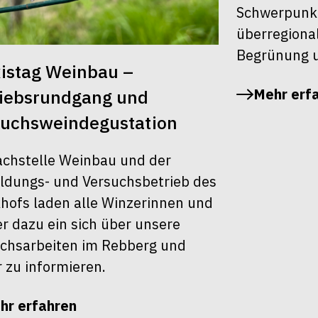
Schwerpunk
überregiona
Begrünung u
istag Weinbau –
Mehr erf
riebsrundgang und
suchsweindegustation
achstelle Weinbau und der
ldungs- und Versuchsbetrieb des
khofs laden alle Winzerinnen und
r dazu ein sich über unsere
chsarbeiten im Rebberg und
r zu informieren.
hr erfahren