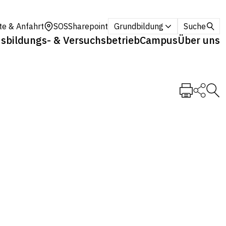
te & Anfahrt
SOS
Sharepoint
Grundbildung
Suche
sbildungs- & Versuchsbetrieb
Campus
Über uns