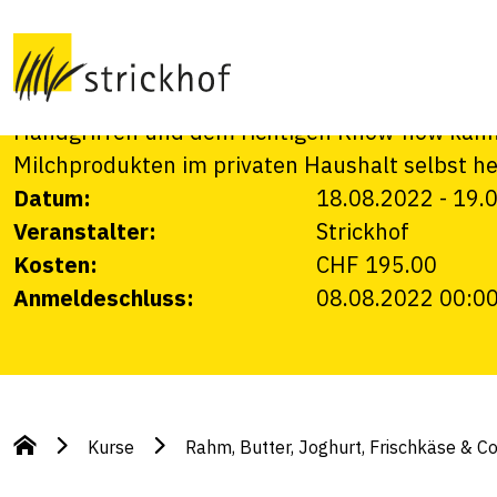
Frischkäse & Co.
Was früher selbstverständlich war, ist heute sc
Handgriffen und dem richtigen Know-how kann e
Milchprodukten im privaten Haushalt selbst he
Datum:
18.08.2022
-
19.
Veranstalter:
Strickhof
Kosten:
CHF 195.00
Anmeldeschluss:
08.08.2022 00:0
Kurse
Rahm, Butter, Joghurt, Frischkäse & Co