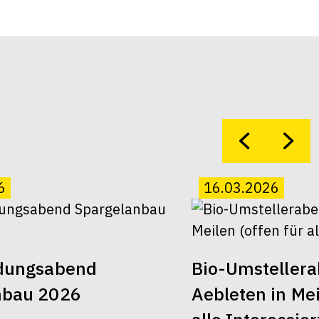
6
16.03.2026
ldungsabend
Bio-Umsteller
nbau 2026
Aebleten in Mei