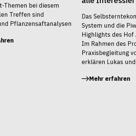
alle Interessier
t-Themen bei diesem
len Treffen sind
Das Selbsterntekon
nd Pflanzensaftanalysen
System und die Piw
Highlights des Hof 
ahren
Im Rahmen des Pro
Praxisbegleitung v
erklären Lukas und
Mehr erfahren