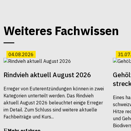
Weiteres Fachwissen
04.08.2026
31.07
Rindvieh aktuell August 2026
Gehöl
strec
Erreger von Euterentzündungen können in zwei
Kategorien unterteilt werden. Das Rindvieh
Eines ha
aktuell August 2026 beleuchtet einige Erreger
schweiz
im Detail. Zum Schluss sind weitere aktuelle
Hitze re
Fachbeiträge und Kurs...
und Gehö
Biodivers
Mehr erfahren