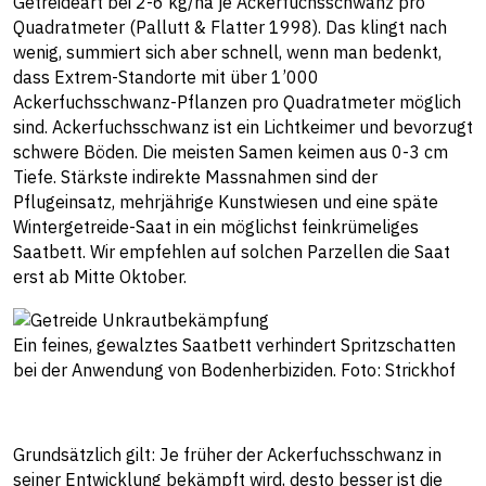
Getreideart bei 2-6 kg/ha je Ackerfuchsschwanz pro
Quadratmeter (Pallutt & Flatter 1998). Das klingt nach
wenig, summiert sich aber schnell, wenn man bedenkt,
dass Extrem-Standorte mit über 1’000
Ackerfuchsschwanz-Pflanzen pro Quadratmeter möglich
sind. Ackerfuchsschwanz ist ein Lichtkeimer und bevorzugt
schwere Böden. Die meisten Samen keimen aus 0-3 cm
Tiefe. Stärkste indirekte Massnahmen sind der
Pflugeinsatz, mehrjährige Kunstwiesen und eine späte
Wintergetreide-Saat in ein möglichst feinkrümeliges
Saatbett. Wir empfehlen auf solchen Parzellen die Saat
erst ab Mitte Oktober.
Ein feines, gewalztes Saatbett verhindert Spritzschatten
bei der Anwendung von Bodenherbiziden. Foto: Strickhof
Grundsätzlich gilt: Je früher der Ackerfuchsschwanz in
seiner Entwicklung bekämpft wird, desto besser ist die