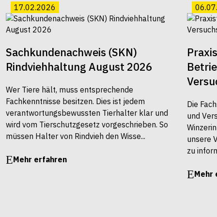
17.02.2026
06.07
Sachkundenachweis (SKN)
Praxi
Rindviehhaltung August 2026
Betri
Versu
Wer Tiere hält, muss entsprechende
Fachkenntnisse besitzen. Dies ist jedem
Die Fach
verantwortungsbewussten Tierhalter klar und
und Vers
wird vom Tierschutzgesetz vorgeschrieben. So
Winzerin
müssen Halter von Rindvieh den Wisse...
unsere 
zu infor
Mehr erfahren
Mehr 