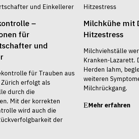
ontrolle –
Milchkühe mit 
onen für
Hitzestress
schafter und
Milchviehställe we
r
Kranken-Lazarett. 
Herden lahm, begle
ekontrolle für Trauben aus
weiteren Symptom
ürich erfolgt als
Milchrückgang.
le durch die
en. Mit der korrekten
Mehr erfahren
rolle wird auch die
ückverfolgbarkeit der