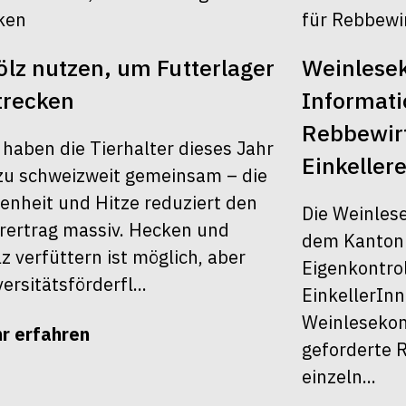
lz nutzen, um Futterlager
Weinlesek
trecken
Informati
Rebbewirt
 haben die Tierhalter dieses Jahr
Einkellere
u schweizweit gemeinsam – die
enheit und Hitze reduziert den
Die Weinles
rertrag massiv. Hecken und
dem Kanton Z
z verfüttern ist möglich, aber
Eigenkontrol
ersitätsförderfl...
EinkellerInn
Weinlesekont
r erfahren
geforderte R
einzeln...