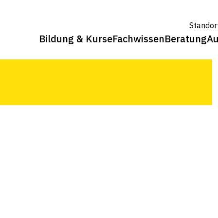
achen Massnahmen Einzeltiere und
Standor
nen.
Bildung & Kurse
Fachwissen
Beratung
Au