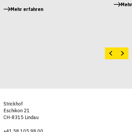
Mehr
Mehr erfahren
Strickhof
Eschikon 21
CH-8315 Lindau
+41 58 105 98 00