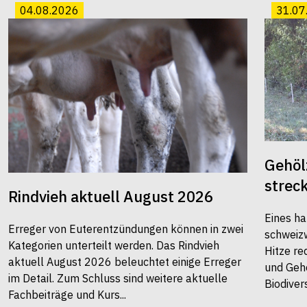
04.08.2026
31.07
Gehöl
strec
Rindvieh aktuell August 2026
Eines ha
Erreger von Euterentzündungen können in zwei
schweiz
Kategorien unterteilt werden. Das Rindvieh
Hitze re
aktuell August 2026 beleuchtet einige Erreger
und Gehö
im Detail. Zum Schluss sind weitere aktuelle
Biodivers
Fachbeiträge und Kurs...