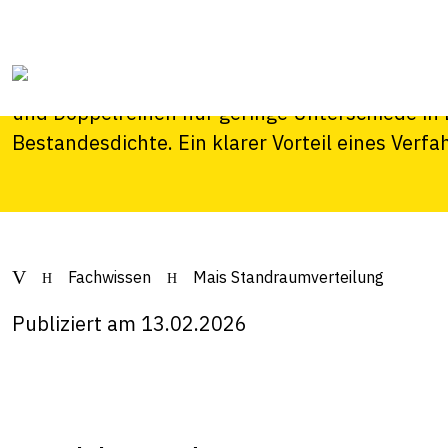
In diesem Versuch wird untersucht, wie sich u
und Reihenabstände auf Ertrag und Futterqual
Versuchsjahr zeigten die verschiedenen Saatv
und Doppelreihen nur geringe Unterschiede in 
Bestandesdichte. Ein klarer Vorteil eines Verfah
Fachwissen
Mais Standraumverteilung
Publiziert am 13.02.2026