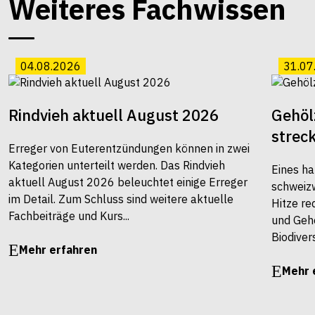
Weiteres Fachwissen
04.08.2026
31.07
Rindvieh aktuell August 2026
Gehöl
strec
Erreger von Euterentzündungen können in zwei
Kategorien unterteilt werden. Das Rindvieh
Eines ha
aktuell August 2026 beleuchtet einige Erreger
schweiz
im Detail. Zum Schluss sind weitere aktuelle
Hitze re
Fachbeiträge und Kurs...
und Gehö
Biodivers
Mehr erfahren
Mehr 